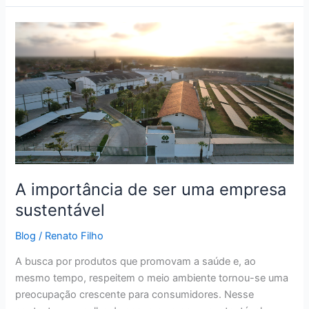
A
importância
de
ser
uma
empresa
sustentável
A importância de ser uma empresa
sustentável
Blog
/
Renato Filho
A busca por produtos que promovam a saúde e, ao
mesmo tempo, respeitem o meio ambiente tornou-se uma
preocupação crescente para consumidores. Nesse