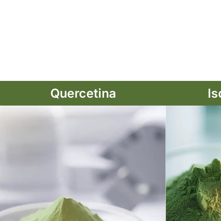
Ver mais
Quercetina
Is