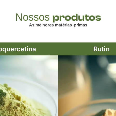
Nossos
produtos
As melhores matérias-primas
Ver mais
Ver mais
oquercetina
Rutin