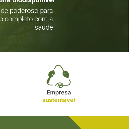
ina Biodisponível
ide poderoso para
o completo com a
saúde
Empresa
sustentável