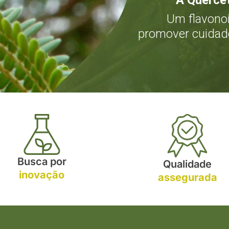
A Quercet
Um flavono
promover cuidad
Busca por
Qualidade
inovação
assegurada